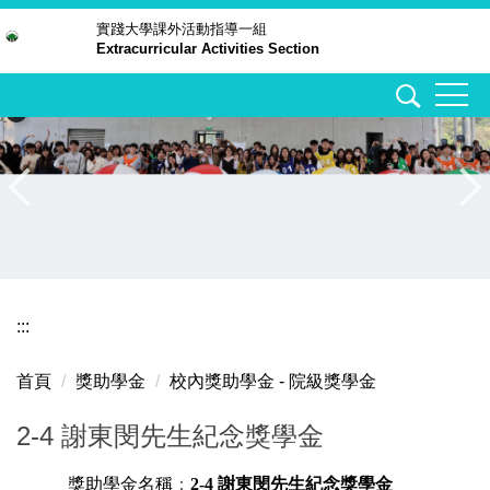
跳
實踐大學
課外活動指導一組
Extracurricular Activities Section
到
主
要
內
容
區
:::
首頁
獎助學金
校內獎助學金 - 院級獎學金
2-4 謝東閔先生紀念獎學金
獎助學金名稱
：
2-4
謝東閔先生紀念獎學金