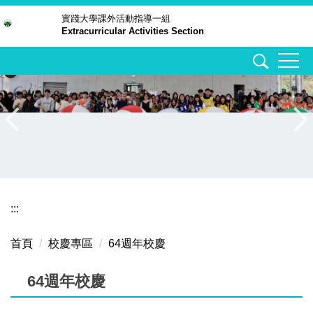
跳
實踐大學
課外活動指導一組
Extracurricular Activities Section
到
主
要
內
容
區
:::
首頁
校慶專區
64週年校慶
64週年校慶