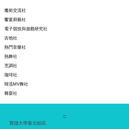
魔術交流社
饗宴廚藝社
電子競技與遊戲研究社
吉他社
熱門音樂社
熱舞社
烹調社
珈琲社
韓流MV舞社
雜耍社
:::
實踐大學臺北校區