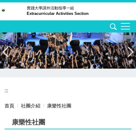
跳
實踐大學
課外活動指導一組
Extracurricular Activities Section
到
主
要
內
容
區
:::
首頁
社團介紹
康樂性社團
康樂性社團