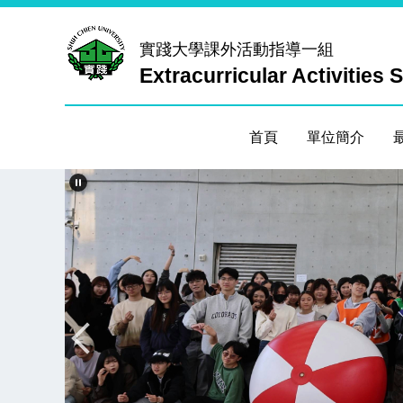
跳
到
實踐大學
課外活動指導一組
主
Extracurricular Activities 
要
內
容
首頁
單位簡介
區