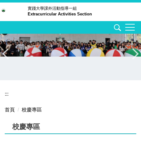
跳
實踐大學
課外活動指導一組
Extracurricular Activities Section
到
主
要
內
容
區
:::
首頁
校慶專區
校慶專區