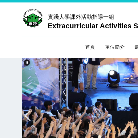
跳
到
實踐大學
課外活動指導一組
主
Extracurricular Activities 
要
內
容
首頁
單位簡介
區