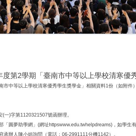
11學年度第2學期「臺南市中等以上學校清寒
臺南市中等以上學校清寒優秀學生獎學金」相關資料1份（如附件
)字第1120321507號函辦理。
學網」(網址httpswww.edu.twhelpdreams)，如
陳小姐詢問（電話：06-2991111分機1142）。