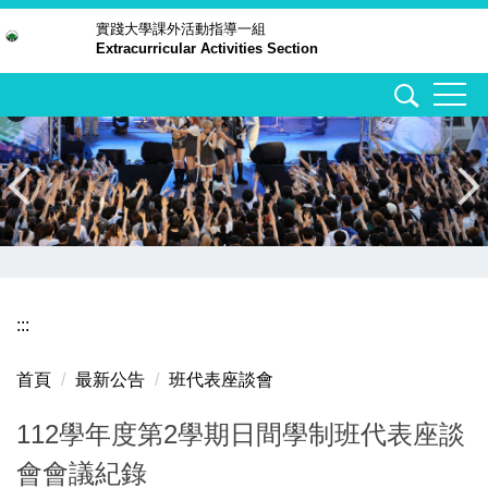
跳
實踐大學
課外活動指導一組
Extracurricular Activities Section
到
主
要
內
容
區
:::
首頁
最新公告
班代表座談會
112學年度第2學期日間學制班代表座談
會會議紀錄