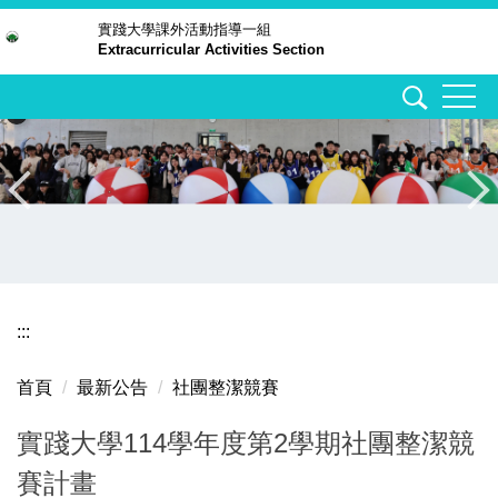
跳
實踐大學
課外活動指導一組
Extracurricular Activities Section
到
主
要
內
容
區
:::
首頁
最新公告
社團整潔競賽
實踐大學114學年度第2學期社團整潔競
賽計畫