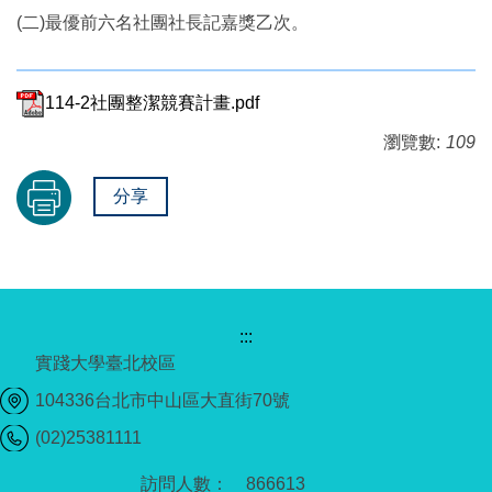
(二)最優前六名社團社長記嘉獎乙次。
114-2社團整潔競賽計畫.pdf
瀏覽數:
109
分享
:::
實踐大學臺北校區
104336台北市中山區大直街70號
(02)25381111
8
6
6
6
1
3