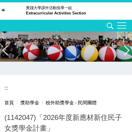
跳
實踐大學
課外活動指導一組
Extracurricular Activities Section
到
主
要
內
容
區
:::
首頁
獎助學金
校外助獎學金 - 民間團體
(1142047)「2026年度新應材新住民子
女獎學金計畫」