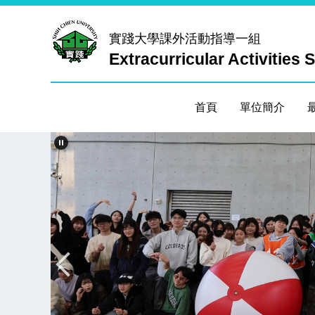
跳
到
實踐大學
課外活動指導一組
主
Extracurricular Activities 
要
內
容
首頁
單位簡介
區