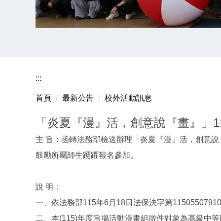
:::
首頁
最新公告
校外活動訊息
「炎夏『漫』活，創意說『畫』」1
主 旨：函轉法務部檢送辦理「炎夏『漫』活，創意說『
鼓勵所屬師生踴躍報名參加。
說 明：
一、依法務部115年6月18日法保決字第115055079
二、本(115)年度旨揭活動漫畫組徵件對象為高級