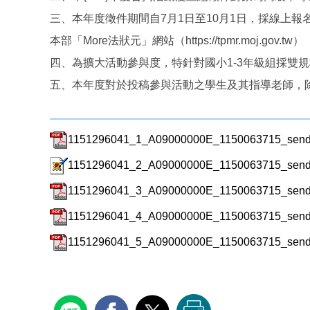
三、本年度徵件期間自7月1日至10月1日，採線上報名。徵件
本部「More法狀元」網站（https://tpmr.moj.g
四、為擴大活動參與度，特針對國小1-3年級組採雙規格
五、本年度對於投稿參與活動之學生及其指導老師，
1151296041_1_A09000000E_1150063715_send
1151296041_2_A09000000E_1150063715_sendd
1151296041_3_A09000000E_1150063715_sendd
1151296041_4_A09000000E_1150063715_sendd
1151296041_5_A09000000E_1150063715_sendd