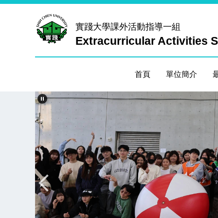
跳
到
實踐大學
課外活動指導一組
主
Extracurricular Activities 
要
內
容
首頁
單位簡介
區