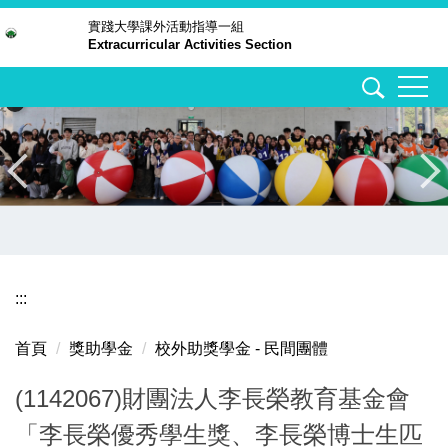
跳
實踐大學
課外活動指導一組
Extracurricular Activities Section
到
主
要
內
容
區
:::
首頁
獎助學金
校外助獎學金 - 民間團體
(1142067)財團法人李長榮教育基金會
「李長榮優秀學生獎、李長榮博士生匹