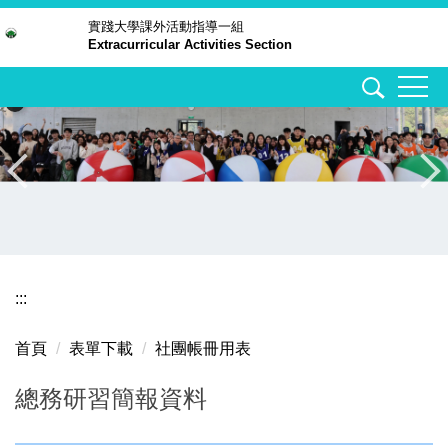
跳
實踐大學
課外活動指導一組
Extracurricular Activities Section
到
主
要
內
容
區
:::
首頁
表單下載
社團帳冊用表
總務研習簡報資料