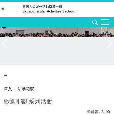
跳
實踐大學
課外活動指導一組
Extracurricular Activities Section
到
主
要
內
容
區
:::
首頁
活動花絮
歡迎耶誕系列活動
瀏覽數:
1553