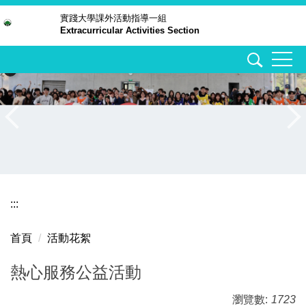
跳
實踐大學
課外活動指導一組
Extracurricular Activities Section
到
主
要
內
容
區
:::
首頁
活動花絮
熱心服務公益活動
瀏覽數:
1723