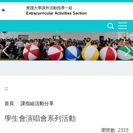
跳
實踐大學
課外活動指導一組
Extracurricular Activities Section
到
主
要
內
容
區
:::
首頁
課指組活動分享
學生會演唱會系列活動
瀏覽數:
2315