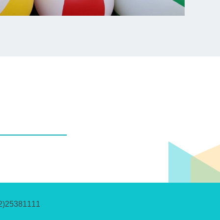
2)25381111