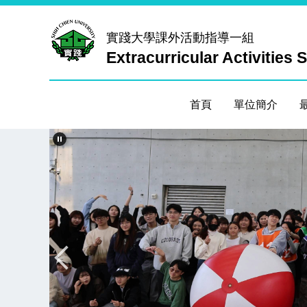
跳
到
實踐大學
課外活動指導一組
主
Extracurricular Activities 
要
內
容
首頁
單位簡介
區