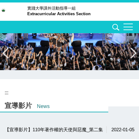
跳
實踐大學
課外活動指導一組
Extracurricular Activities Section
到
主
要
內
容
區
:::
宣導影片
News
【宣導影片】110年著作權的天使與惡魔_第二集
2022-01-05